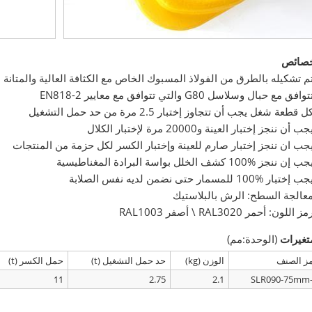
خصائص
م تشكيله بالطرق من الفولاذ المسبوك الخاص مع الكثافة العالية والمتانة ا
فق مع حبال وسلاسل G80 والتي تتوافق مع معايير EN818-2
 قطعة شغل يجب أن تتجاوز إختبار 2.5 مرة من حد حمل التشغيل
 أن ننجز إختبار العينة و20000 مرة لإختبار الكلال
جب ان ننجز إختبار صارم للعينة وإختبار الكسر لكل حزمة من المنتجات
جب إن ننجز
100%
كشف الخلل بواسة البرادة المغناطيسية
جب إختبار
100%
للمسمار حتى نضمن لديه نفس الصلابة
عالجة السطح: الرش بالبلاستيك
اللون: أحمر RAL3020 \ أصفر RAL1003
تغيرات
(الوحدة:مم)
ز الصنف
الوزن (kg)
حد حمل التشغيل (t)
حمل الكسر (t)
11
2.75
2.1