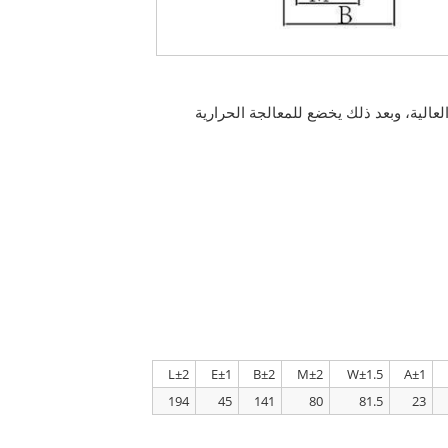
لعالية، وبعد ذلك يخضع للمعالجة الحرارية
L±2
E±1
B±2
M±2
W±1.5
A±1
194
45
141
80
81.5
23