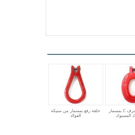
خطاف رفع حرف C بمسمار
حلقة رفع بمسمار من سبيكة
اذ المسبوك
الفولاذ